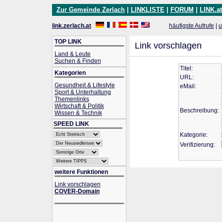
Zur Gemeinde Zerlach
|
LINKLISTE
|
FORUM
|
LINK.at
link.zerlach.at
häufigste Aufrufe
|
u
TOP LINK
Link vorschlagen
Land & Leute
Suchen & Finden
Titel:
Kategorien
URL:
Gesundheit & Lifestyle
eMail:
Sport & Unterhaltung
Themenlinks
Wirtschaft & Politik
Beschreibung:
Wissen & Technik
SPEED LINK
Kategorie:
Verifizierung:
weitere Funktionen
Link vorschlagen
COVER-Domain