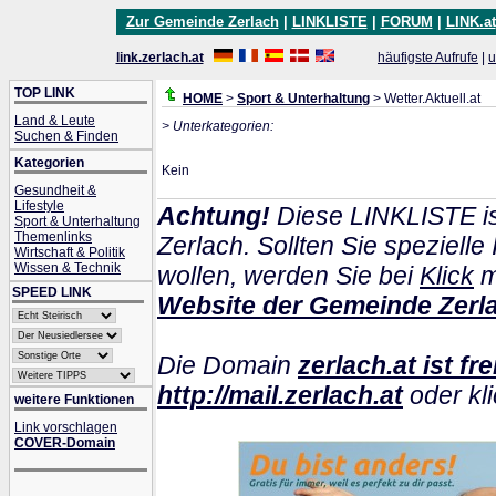
Zur Gemeinde Zerlach
|
LINKLISTE
|
FORUM
|
LINK.at
link.zerlach.at
häufigste Aufrufe
|
u
TOP LINK
HOME
>
Sport & Unterhaltung
> Wetter.Aktuell.at
Land & Leute
> Unterkategorien:
Suchen & Finden
Kategorien
Kein
Gesundheit &
Lifestyle
Achtung!
Diese LINKLISTE is
Sport & Unterhaltung
Themenlinks
Zerlach. Sollten Sie speziel
Wirtschaft & Politik
Wissen & Technik
wollen, werden Sie bei
Klick
m
SPEED LINK
Website der Gemeinde Zerl
Die Domain
zerlach.at ist fre
http://mail.zerlach.at
oder kli
weitere Funktionen
Link vorschlagen
COVER-Domain