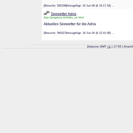
[Besuche: 545158|hinzugefügt: 16 Jun 08 @ 15:17:16] ...
Seewetter Adria
http://prognoza.hr/index_en.html
Aktuelles Seewetter für die Adria
[Besuche: 580327|hinzugefügt: 18 Jun 04 @ 22:41:06] ...
Zeitzone GMT
+
1
| 17:05 | Ansch