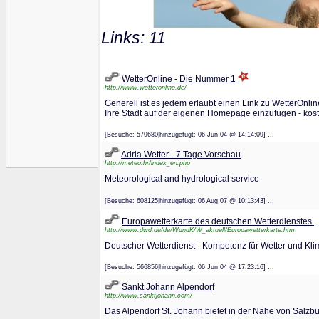
Links: 11
WetterOnline - Die Nummer 1
http://www.wetteronline.de/
Generell ist es jedem erlaubt einen Link zu WetterOnl
Ihre Stadt auf der eigenen Homepage einzufügen - koste
[Besuche: 579680|hinzugefügt: 06 Jun 04 @ 14:14:09] ...
Adria Wetter - 7 Tage Vorschau
http://meteo.hr/index_en.php
Meteorological and hydrological service
[Besuche: 608125|hinzugefügt: 06 Aug 07 @ 10:13:43] ...
Europawetterkarte des deutschen Wetterdienstes.
http://www.dwd.de/de/WundK/W_aktuell/Europawetterkarte.htm
Deutscher Wetterdienst - Kompetenz für Wetter und Kli
[Besuche: 566856|hinzugefügt: 06 Jun 04 @ 17:23:16] ...
Sankt Johann Alpendorf
http://www.sanktjohann.com/
Das Alpendorf St. Johann bietet in der Nähe von Salzbu