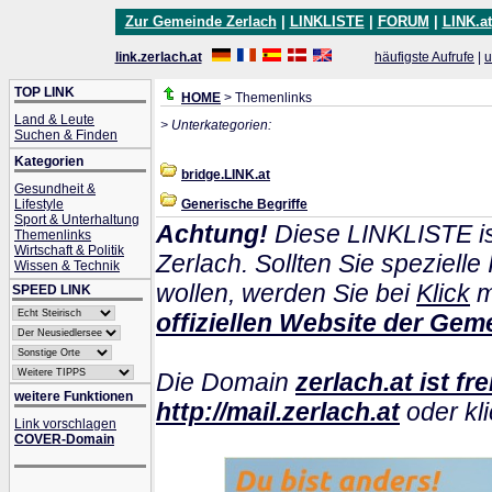
Zur Gemeinde Zerlach
|
LINKLISTE
|
FORUM
|
LINK.at
link.zerlach.at
häufigste Aufrufe
|
u
TOP LINK
HOME
> Themenlinks
Land & Leute
> Unterkategorien:
Suchen & Finden
Kategorien
bridge.LINK.at
Gesundheit &
Lifestyle
Generische Begriffe
Sport & Unterhaltung
Achtung!
Diese LINKLISTE is
Themenlinks
Wirtschaft & Politik
Zerlach. Sollten Sie speziel
Wissen & Technik
wollen, werden Sie bei
Klick
m
SPEED LINK
offiziellen Website der Gem
Die Domain
zerlach.at ist fre
weitere Funktionen
http://mail.zerlach.at
oder kli
Link vorschlagen
COVER-Domain