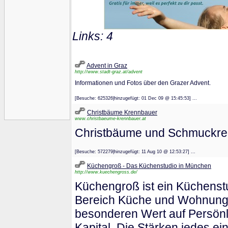
Links: 4
Advent in Graz
http://www.stadt-graz.at/advent
Informationen und Fotos über den Grazer Advent.
[Besuche: 625326|hinzugefügt: 01 Dec 09 @ 15:45:53] ...
Christbäume Krennbauer
www.christbaeume-krennbauer.at
Christbäume und Schmuckrei
[Besuche: 572279|hinzugefügt: 11 Aug 10 @ 12:53:27] ...
Küchengroß - Das Küchenstudio in München
http://www.kuechengross.de/
Küchengroß ist ein Küchenst
Bereich Küche und Wohnungse
besonderen Wert auf Persönli
Kapital. Die Stärken jedes ei