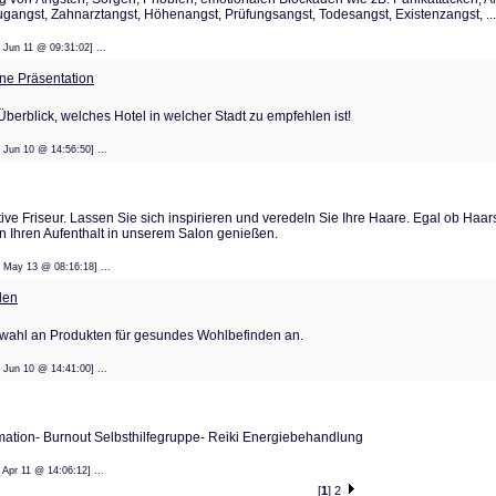
lugangst, Zahnarztangst, Höhenangst, Prüfungsangst, Todesangst, Existenzangst, ...
: 01 Jun 11 @ 09:31:02] ...
eine Präsentation
Überblick, welches Hotel in welcher Stadt zu empfehlen ist!
: 14 Jun 10 @ 14:56:50] ...
tive Friseur. Lassen Sie sich inspirieren und veredeln Sie Ihre Haare. Egal ob Haar
n Ihren Aufenthalt in unserem Salon genießen.
: 22 May 13 @ 08:16:18] ...
den
swahl an Produkten für gesundes Wohlbefinden an.
: 14 Jun 10 @ 14:41:00] ...
rmation- Burnout Selbsthilfegruppe- Reiki Energiebehandlung
: 08 Apr 11 @ 14:06:12] ...
[
1
]
2