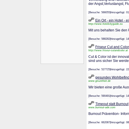
der Angst,Verlustangst, F
[Besuche: 566055|hinzugefügt
Ein Ort - ein Hotel - 
http://www.hotelcityguide.eu
Mit uns behalten Sie den 
[Besuche: 588282|hinzugefügt
Friseur Cut and Color
http://www.friseur-cutandcolor.at
Cut & Color ist der innova
sind uns sicher Sie werde
[Besuche: 527725|hinzugefügt
gesundes Wohlbefin
www.gisuntheit.de
Wir bieten eine große Au
[Besuche: 590491|hinzugefügt
Timeout statt Burnout
www.burnout-ade.com
Burnout Prävention- Info
[Besuche: 662087|hinzugefügt