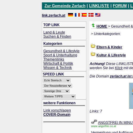
Zur Gemeinde Zerlach
|
LINKLISTE
|
FORUM
|
L
link.zerlach.at
TOP LINK
HOME
> Gesundheit & 
Land & Leute
> Unterkategorien:
Suchen & Finden
Kategorien
Eltern & Kinder
Gesundheit & Lifestyle
Sport & Unterhaltung
Kultur & Lifestyle
Themenlinks
Wirtschaft & Politik
Achtung!
Diese LINKLISTE 
Wissen & Technik
werden Sie bei
Klick
mit de
SPEED LINK
Die Domain
zerlach.at ist 
weitere Funktionen
Link vorschlagen
Links: 7
COVER-Domain
ANGSTFREI IN MIN
www.angstfrei.co.at
Vermeidung und Auflösung