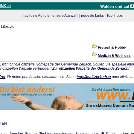
INK.at
Wählen und auf
häufigste Aufrufe
|
unsere Auswahl
|
neueste Links
|
Top-Tipps
Lifestyle
Freizeit & Hobby
Medizin & Wellness
ist nicht die offizielle Homepage der Gemeinde Zerlach. Sollten Sie spezielle In
r offiziellen Website verbunden!
Zur offiziellen Website der Gemeinde Zerlach
!
frei
, für deine persönliche eMailadresse. Siehe
http://mail.zerlach.at
oder klicke au
UTEN
 von Ängsten, Sorgen, Phobien, emotionalen Blockaden wie zB: Panikattacken, Angs