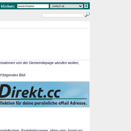
klicken:
formationen von der Gemeindepage abrufen wollen,
f folgendes Bild:
tattacken, Pankikstörungen, allein sein, Angst vor