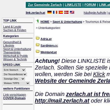
Zur Gemeinde Zerlach
|
LINKLISTE
|
FORUM
|
LINK.at
link.zerlach.at
häufigste Aufrufe
|
u
TOP LINK
HOME
>
Sport & Unterhaltung
> Tourismus & Reis
Land & Leute
> Unterkategorien:
Suchen & Finden
Kategorien
Adria.at
Gesundheit &
Lifestyle
Sardinien.cc
Sport & Unterhaltung
Weinland.at
Themenlinks
Wirtschaft & Politik
Wissen & Technik
Achtung!
Diese LINKLISTE is
SPEED LINK
Zerlach. Sollten Sie speziel
wollen, werden Sie bei
Klick
m
Website der Gemeinde Zerl
weitere Funktionen
Die Domain
zerlach.at ist fre
Link vorschlagen
COVER-Domain
http://mail.zerlach.at
oder kli