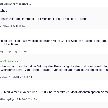
gefügt: 23 May 04 @ 22:21:04] ...
eaches
önsten Stränden in Kroatien. Im Moment nur auf Englisch erreichbar.
fügt: 10 Jul 06 @ 13:38:04] ...
sphäre mit den weltweit beliebtesten Online Casino Spielen. Casino spiele: Roul
 Joker Poker, ...
gefügt: 18 Apr 12 @ 14:57:00] ...
,RGN120at/home.html
nwohnern liegt zwischen dem Osthang des Ruster Hügellandes und dem Neusiedl
en Weinberge führen zahlreiche Radwege, von denen aus man die Schönheit der La
nzugefügt: 28 Feb 04 @ 18:19:20] ...
0 Medikamente kaufen und 10-50% bei rezeptfreien Medikamenten sparen. Versa
469|hinzugefügt: 10 Jul 06 @ 11:41:09] ...