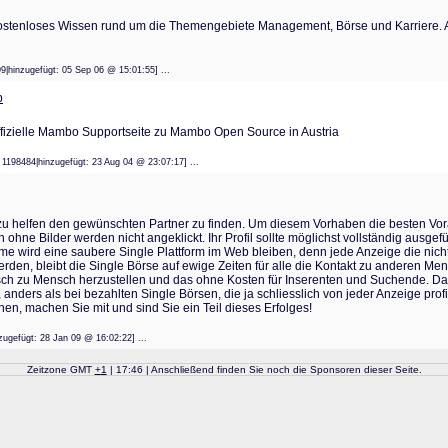
ostenloses Wissen rund um die Themengebiete Management, Börse und Karriere. A
599|hinzugefügt: 05 Sep 06 @ 15:01:55] ...
p
ffizielle Mambo Supportseite zu Mambo Open Source in Austria
: 1198484|hinzugefügt: 23 Aug 04 @ 23:07:17] ...
 zu helfen den gewünschten Partner zu finden. Um diesem Vorhaben die besten Vora
ohne Bilder werden nicht angeklickt. Ihr Profil sollte möglichst vollständig ausge
-me wird eine saubere Single Plattform im Web bleiben, denn jede Anzeige die nich
 werden, bleibt die Single Börse auf ewige Zeiten für alle die Kontakt zu anderen 
ch zu Mensch herzustellen und das ohne Kosten für Inserenten und Suchende. Da ke
nders als bei bezahlten Single Börsen, die ja schliesslich von jeder Anzeige profi
n, machen Sie mit und sind Sie ein Teil dieses Erfolges!
inzugefügt: 28 Jan 09 @ 16:02:22] ...
Zeitzone GMT
+
1
| 17:46 | Anschließend finden Sie noch die Sponsoren dieser Seite.