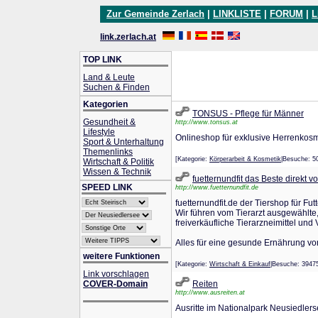
Zur Gemeinde Zerlach
|
LINKLISTE
|
FORUM
|
L
link.zerlach.at
TOP LINK
Land & Leute
Suchen & Finden
Kategorien
TONSUS - Pflege für Männer
Gesundheit &
http://www.tonsus.at
Lifestyle
Onlineshop für exklusive Herrenkosm
Sport & Unterhaltung
Themenlinks
[Kategorie:
Körperarbeit & Kosmetik
|Besuche: 
Wirtschaft & Politik
Wissen & Technik
fuetternundfit das Beste direkt v
SPEED LINK
http://www.fuetternundfit.de
fuetternundfit.de der Tiershop für Fu
Wir führen vom Tierarzt ausgewählte
freiverkäufliche Tierarzneimittel und 
Alles für eine gesunde Ernährung vo
weitere Funktionen
[Kategorie:
Wirtschaft & Einkauf
|Besuche: 394
Link vorschlagen
COVER-Domain
Reiten
http://www.ausreiten.at
Ausritte im Nationalpark Neusiedlers