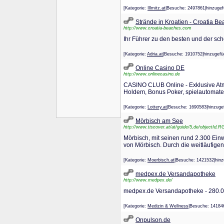
[Kategorie:
Illmitz.at
|Besuche: 2497861|hinzu
Strände in Kroatien - Croatia B
http://www.croatia-beaches.com
Ihr Führer zu den besten und der sch
[Kategorie:
Adria.at
|Besuche: 1910752|hinzuge
Online Casino DE
http://www.onlinecasino.de
CASINO CLUB Online - Exklusive Atmo
Holdem, Bonus Poker, spielautomaten,
[Kategorie:
Lottery.at
|Besuche: 1690583|hinzu
Mörbisch am See
http://www.tiscover.at/at/guide/5,de/objectId
Mörbisch, mit seinen rund 2.300 Ei
von Mörbisch. Durch die weitläufig
[Kategorie:
Moerbisch.at
|Besuche: 1421532|hi
medpex.de Versandapotheke
http://www.medpex.de/
medpex.de Versandapotheke - 280.00
[Kategorie:
Medizin & Wellness
|Besuche: 1418
Onpulson.de