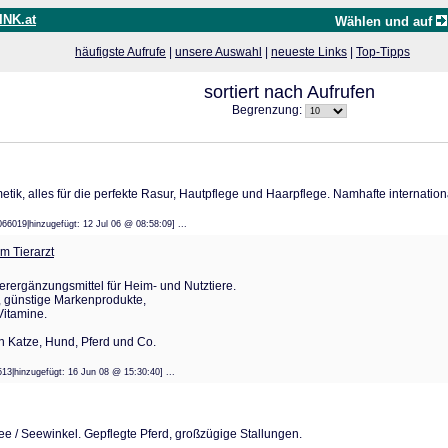
INK.at
Wählen und auf
häufigste Aufrufe
|
unsere Auswahl
|
neueste Links
|
Top-Tipps
sortiert nach Aufrufen
Begrenzung:
etik, alles für die perfekte Rasur, Hautpflege und Haarpflege. Namhafte internat
5066019|hinzugefügt: 12 Jul 06 @ 08:58:09] ...
om Tierarzt
tterergänzungsmittel für Heim- und Nutztiere.
, günstige Markenprodukte,
Vitamine.
n Katze, Hund, Pferd und Co.
7513|hinzugefügt: 16 Jun 08 @ 15:30:40] ...
ee / Seewinkel. Gepflegte Pferd, großzügige Stallungen.