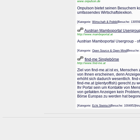
www.onpulson.de
Onpulson bietet seinen Besuchern k
umfassendes Wirtschaftslexikon.
[Kategorie:
Wirtschaft & Politik
|Besuche: 1305
Austrian Mamboportal Usergrou
http://www.mamboportal.at
Austrian Mamboportal Usergroup - o
[Kategorie:
Open Source & Open Mind
|Besuche
find-me Singlebörse
http://www.find-me.at
Ziel von find-me.at ist es, Menschen
von Ihnen erscheinen, denn Anzeigen 
erhöht sich dadurch wesentlich. find
find-me.at (plentyoffish) gerecht zu
Ihr Portal sein um Kontakte von Mens
von gefakten Anzeigen kein Problem, a
Börse Europas zu werden hat begonne
[Kategorie:
Echt Steirisch
|Besuche: 1004952|h