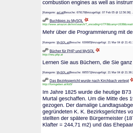
combustion engines as well as instrum
[Kategorie:
avl.at
|Besuche: 679179|hinzugefügt: 07 Feb 05 @ 12:56
Buchtipps zu MySQL
http://www.amazon.de/mn/search/?_encoding=UTF8&camp=1638&creati
Mehr über die Programmierung mit d
[Kategorie:
MySQL.at
|Besuche: 630685|hinzugefügt: 21 Mar 04 @ 2
Bücher für PHP und MySQL
http://neu.php.at
Lernen Sie aus Büchern, die Sie ganz
[Kategorie:
MySQL.at
|Besuche: 695571|hinzugefügt: 21 Mar 04 @ 2
Das Bezirksgericht wurde nach Kirchbach verlegt
http://formgeben.at/kb5/
Im Jahre 1825 wurde die heutige B73 
Murtal geschaffen. Um die Mitte des 
gezogen. Der damalige Landtagsabgeo
gegründeten K. K. Bezirksgerichtes v
stellten der spätere Bürgermeister (
Klafter = 244,71 m2) und das Ehepaar 