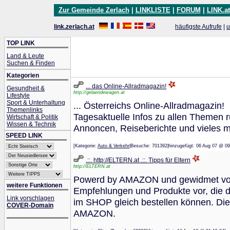
Zur Gemeinde Zerlach
|
LINKLISTE
|
FORUM
|
LINK.at
link.zerlach.at
häufigste Aufrufe
|
u
TOP LINK
Land & Leute
Suchen & Finden
Kategorien
... das Online-Allradmagazin!
Gesundheit &
http://gelaendewagen.at
Lifestyle
Sport & Unterhaltung
... Österreichs Online-Allradmagazin!
Themenlinks
Tagesaktuelle Infos zu allen Themen
Wirtschaft & Politik
Wissen & Technik
Annoncen, Reiseberichte und vieles m
SPEED LINK
[Kategorie:
Auto & Verkehr
|Besuche: 701392|hinzugefügt: 06 Aug 07
.::. http://ELTERN.at .::. Tipps für Eltern
http://ELTERN.at
Powerd by AMAZON und gewidmet von 
weitere Funktionen
Empfehlungen und Produkte vor, die d
Link vorschlagen
im SHOP gleich bestellen können. Die 
COVER-Domain
AMAZON.