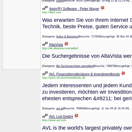
[Kategorie:
Eltern
|Besuche: 602971|hinzugefügt: 16 Aug 12 @ 21:15
4win(R) Software - Peter Mayer
http://4win.com
Was erwarten Sie von Ihrem Internet S
Technik, beste Preise, guten Service u
[Kategorie:
Kultur & Business
|Besuche: 717826|hinzugefügt: 08 Mar 
AltaVista
http://de.altavista.com/addurl
Die Suchergebnisse von AltaVista we
[Kategorie:
Bei Suchmaschinen anmelden
|Besuche: 748976|hinzugefü
AVL Finanzdienstleistung & Investmentfonds
http://www.avl-investmentfonds.de
Jedem Interessenten und jedem Kunden
zu investieren, möchten wir Investiti
ehesten entsprechen &#8211; bei ger
[Kategorie:
avl.at
|Besuche: 769664|hinzugefügt: 11 Jan 09 @ 16:34
AVL List GmbH
http://www.avl.com
AVL is the world's largest privately 