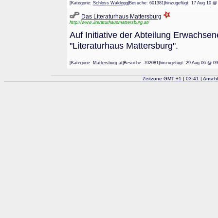
[Kategorie:
Schloss Waldegg
|Besuche: 601381|hinzugefügt: 17 Aug 
Das Literaturhaus Mattersburg
http://www.literaturhausmattersburg.at/
Auf Initiative der Abteilung Erwachse
"Literaturhaus Mattersburg".
[Kategorie:
Mattersburg.at
|Besuche: 702081|hinzugefügt: 29 Aug 06
Zeitzone GMT
+
1
| 03:41 | Ansch