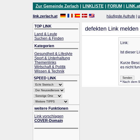
Zur Gemeinde Zerlach
|
LINKLISTE
|
FORUM
|
LINK.at
link.zerlach.at
häufigste Aufrufe
|
u
TOP LINK
defekten Link melden
Land & Leute
Suchen & Finden
Link:
Kategorien
Ist dieser L
Gesundheit & Lifestyle
Sport & Unterhaltung
Themenlinks
Kurze Besc
Wirtschaft & Politik
es nicht fun
Wissen & Technik
SPEED LINK
*
Nach dem Sen
weitere Funktionen
Link vorschlagen
COVER-Domain