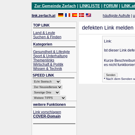
Zur Gemeinde Zerlach
|
LINKLISTE
|
FORUM
|
LINK.at
link.zerlach.at
häufigste Aufrufe
|
u
TOP LINK
defekten Link melden
Land & Leute
Suchen & Finden
Link:
Kategorien
Ist dieser Link defe
Gesundheit & Lifestyle
Sport & Unterhaltung
Themenlinks
Kurze Beschreibu
Wirtschaft & Politik
es nicht funktioniert
Wissen & Technik
SPEED LINK
*
Nach dem Senden wird
weitere Funktionen
Link vorschlagen
COVER-Domain