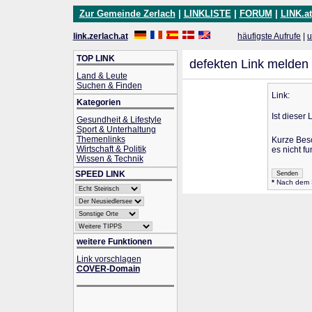
Zur Gemeinde Zerlach
|
LINKLISTE
|
FORUM
|
LINK.at
link.zerlach.at
häufigste Aufrufe
|
u
TOP LINK
defekten Link melden
Land & Leute
Suchen & Finden
Link:
Kategorien
Ist dieser 
Gesundheit & Lifestyle
Sport & Unterhaltung
Themenlinks
Kurze Bes
Wirtschaft & Politik
es nicht fu
Wissen & Technik
SPEED LINK
*
Nach dem Se
weitere Funktionen
Link vorschlagen
COVER-Domain