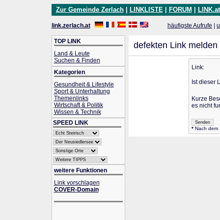
Zur Gemeinde Zerlach
|
LINKLISTE
|
FORUM
|
LINK.at
link.zerlach.at
häufigste Aufrufe
|
u
TOP LINK
defekten Link melden
Land & Leute
Suchen & Finden
Link:
Kategorien
Ist dieser 
Gesundheit & Lifestyle
Sport & Unterhaltung
Themenlinks
Kurze Bes
Wirtschaft & Politik
es nicht fu
Wissen & Technik
SPEED LINK
*
Nach dem Se
weitere Funktionen
Link vorschlagen
COVER-Domain