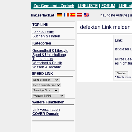
Zur Gemeinde Zerlach
|
LINKLISTE
|
FORUM
|
LINK.at
link.zerlach.at
häufigste Aufrufe
|
u
TOP LINK
defekten Link melden
Land & Leute
Suchen & Finden
Link:
Kategorien
Ist dieser 
Gesundheit & Lifestyle
Sport & Unterhaltung
Themenlinks
Kurze Bes
Wirtschaft & Politik
es nicht fu
Wissen & Technik
SPEED LINK
*
Nach dem Se
weitere Funktionen
Link vorschlagen
COVER-Domain