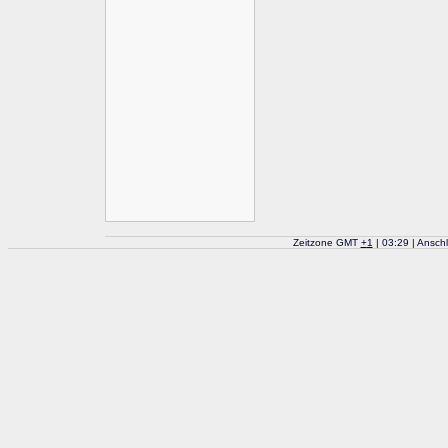
Zeitzone GMT
+
1
| 03:29 | Ansch