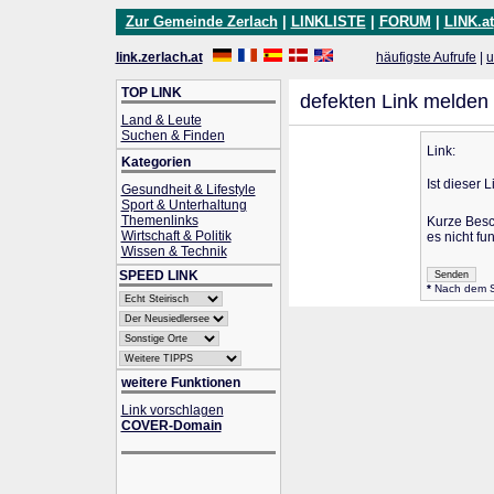
Zur Gemeinde Zerlach
|
LINKLISTE
|
FORUM
|
LINK.at
link.zerlach.at
häufigste Aufrufe
|
u
TOP LINK
defekten Link melden
Land & Leute
Suchen & Finden
Link:
Kategorien
Ist dieser 
Gesundheit & Lifestyle
Sport & Unterhaltung
Themenlinks
Kurze Bes
Wirtschaft & Politik
es nicht fun
Wissen & Technik
SPEED LINK
*
Nach dem Se
weitere Funktionen
Link vorschlagen
COVER-Domain